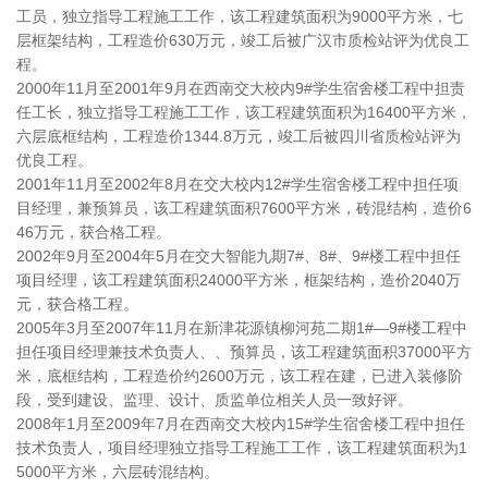
工员，独立指导工程施工工作，该工程建筑面积为9000平方米，七
层框架结构，工程造价630万元，竣工后被广汉市质检站评为优良工
程。
2000年11月至2001年9月在西南交大校内9#学生宿舍楼工程中担责
任工长，独立指导工程施工工作，该工程建筑面积为16400平方米，
六层底框结构，工程造价1344.8万元，竣工后被四川省质检站评为
优良工程。
2001年11月至2002年8月在交大校内12#学生宿舍楼工程中担任项
目经理，兼预算员，该工程建筑面积7600平方米，砖混结构，造价6
46万元，获合格工程。
2002年9月至2004年5月在交大智能九期7#、8#、9#楼工程中担任
项目经理，该工程建筑面积24000平方米，框架结构，造价2040万
元，获合格工程。
2005年3月至2007年11月在新津花源镇柳河苑二期1#—9#楼工程中
担任项目经理兼技术负责人、、预算员，该工程建筑面积37000平方
米，底框结构，工程造价约2600万元，该工程在建，已进入装修阶
段，受到建设、监理、设计、质监单位相关人员一致好评。
2008年1月至2009年7月在西南交大校内15#学生宿舍楼工程中担任
技术负责人，项目经理独立指导工程施工工作，该工程建筑面积为1
5000平方米，六层砖混结构。