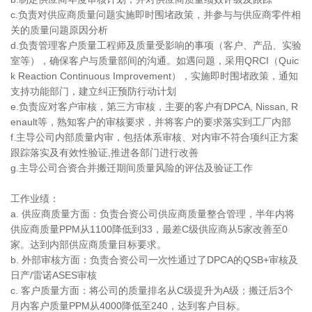
c.负责对供应商质量问题实施即时围堵政策，并参与与供应商零件相
关的质量问题原因分析
d.负责管理客户质量工程师及质量受影响的事项（客户、产品、实验
室等），确保客户与质量部间的沟通。如遇问题，采用QRCI（Quic
k Reaction Continuous Improvement），实施即时围堵政策，通知
支持功能部门，建立纠正预防行动计划
e.负责应对客户审核，第三方审核，主要的客户有DPCA, Nissan, R
enault等，熟知客户的审核要求，并将客户的要求落实到工厂内部
f.主导公司内部质量内审，包括体系审核、对内审不符合项纠正方案
跟踪落实及有效性验证,推进各部门进行改善
g.主导公司合资合并搬迁期间质量风险的评估及验证工作
工作业绩：
a. 供应商质量方面：负责合资公司供应商质量整合管理，半年内将
供应商质量PPM从1100降低到33，最差C级供应商从5家改善至0
家。达到内部供应商质量目标要求。
b. 外部审核方面：负责合资公司一次性通过了DPCA的QSB+审核及
日产/雷诺ASES审核
c. 客户质量方面：将公司的质量排名从C级提升为A级；搬迁后3个
月内客户质量PPM从4000降低至240，达到客户目标。