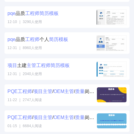
pqe
品质
工程师
简历
模板
12-10
|
3290人使用
pqe
品质
工程师
个人
简历
模板
12-31
|
8960人使用
项目
土建
主管
工程师
简历
模板
12-31
|
2040人使用
PQE
工程师
/
项目
主管
/
OEM
主管
/
质量
岗位
项目
经历怎么写
11-22
|
2747人阅读
PQE
工程师
/
项目
主管
/
OEM
主管
/
质量
岗位个人简历怎么写
01-15
|
6684人阅读