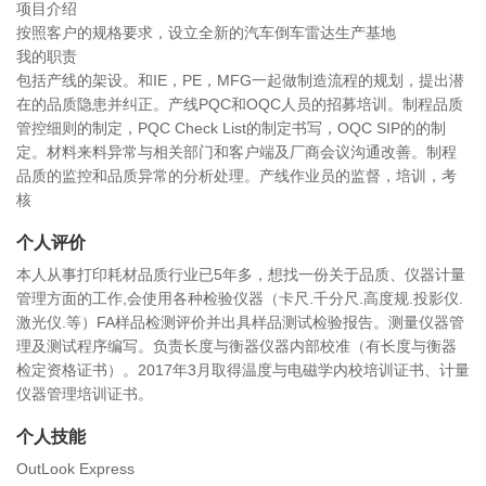
项目介绍
按照客户的规格要求，设立全新的汽车倒车雷达生产基地
我的职责
包括产线的架设。和IE，PE，MFG一起做制造流程的规划，提出潜
在的品质隐患并纠正。产线PQC和OQC人员的招募培训。制程品质
管控细则的制定，PQC Check List的制定书写，OQC SIP的的制
定。材料来料异常与相关部门和客户端及厂商会议沟通改善。制程
品质的监控和品质异常的分析处理。产线作业员的监督，培训，考
核
个人评价
本人从事打印耗材品质行业已5年多，想找一份关于品质、仪器计量
管理方面的工作,会使用各种检验仪器（卡尺.千分尺.高度规.投影仪.
激光仪.等）FA样品检测评价并出具样品测试检验报告。测量仪器管
理及测试程序编写。负责长度与衡器仪器内部校准（有长度与衡器
检定资格证书）。2017年3月取得温度与电磁学内校培训证书、计量
仪器管理培训证书。
个人技能
OutLook Express