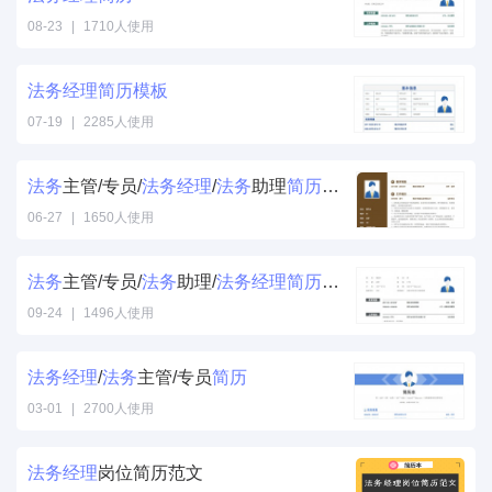
08-23
|
1710人使用
法务
经理
简历
模板
07-19
|
2285人使用
法务
主管/专员/
法务
经理
/
法务
助理
简历
模板
06-27
|
1650人使用
法务
主管/专员/
法务
助理/
法务
经理
简历
模板
09-24
|
1496人使用
法务
经理
/
法务
主管/专员
简历
03-01
|
2700人使用
法务
经理
岗位简历范文