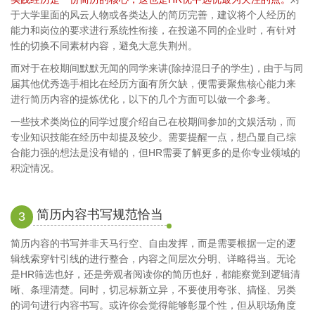
于大学里面的风云人物或各类达人的简历完善，建议将个人经历的
能力和岗位的要求进行系统性衔接，在投递不同的企业时，有针对
性的切换不同素材内容，避免大意失荆州。
而对于在校期间默默无闻的同学来讲(除掉混日子的学生)，由于与同
届其他优秀选手相比在经历方面有所欠缺，便需要聚焦核心能力来
进行简历内容的提炼优化，以下的几个方面可以做一个参考。
一些技术类岗位的同学过度介绍自己在校期间参加的文娱活动，而
专业知识技能在经历中却提及较少。需要提醒一点，想凸显自己综
合能力强的想法是没有错的，但HR需要了解更多的是你专业领域的
积淀情况。
简历内容书写规范恰当
3
简历内容的书写并非天马行空、自由发挥，而是需要根据一定的逻
辑线索穿针引线的进行整合，内容之间层次分明、详略得当。无论
是HR筛选也好，还是旁观者阅读你的简历也好，都能察觉到逻辑清
晰、条理清楚。同时，切忌标新立异，不要使用夸张、搞怪、另类
的词句进行内容书写。或许你会觉得能够彰显个性，但从职场角度