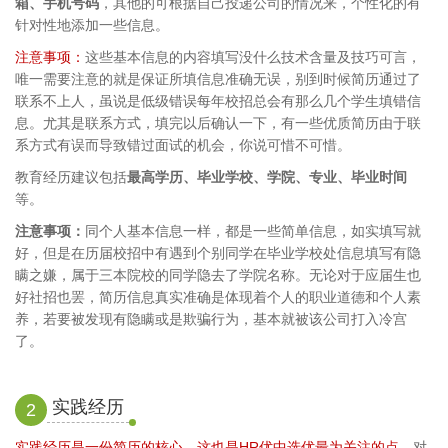
箱、手机号码
，其他的可根据自己投递公司的情况来，个性化的有
针对性地添加一些信息。
注意事项：
这些基本信息的内容填写没什么技术含量及技巧可言，
唯一需要注意的就是保证所填信息准确无误，别到时候简历通过了
联系不上人，虽说是低级错误每年校招总会有那么几个学生填错信
息。尤其是联系方式，填完以后确认一下，有一些优质简历由于联
系方式有误而导致错过面试的机会，你说可惜不可惜。
教育经历建议包括
最高学历、毕业学校、学院、专业、毕业时间
等。
注意事项：
同个人基本信息一样，都是一些简单信息，如实填写就
好，但是在历届校招中有遇到个别同学在毕业学校处信息填写有隐
瞒之嫌，属于三本院校的同学隐去了学院名称。无论对于应届生也
好社招也罢，简历信息真实准确是体现着个人的职业道德和个人素
养，若要被发现有隐瞒或是欺骗行为，基本就被该公司打入冷宫
了。
实践经历
2
实践经历是一份简历的核心
，这也是HR优中选优最为关注的点。
对