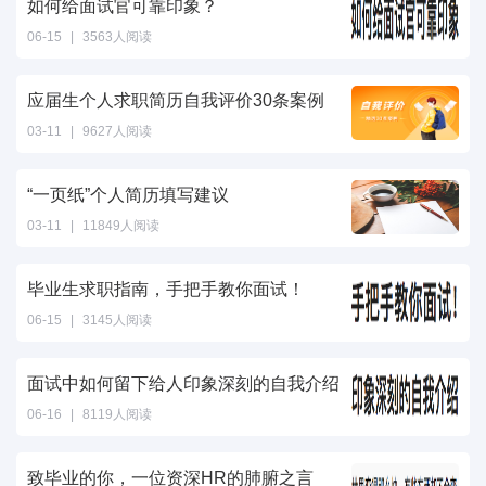
如何给面试官可靠印象？
06-15
|
3563人阅读
应届生个人求职简历自我评价30条案例
03-11
|
9627人阅读
“一页纸”个人简历填写建议
03-11
|
11849人阅读
毕业生求职指南，手把手教你面试！
06-15
|
3145人阅读
面试中如何留下给人印象深刻的自我介绍
06-16
|
8119人阅读
致毕业的你，一位资深HR的肺腑之言