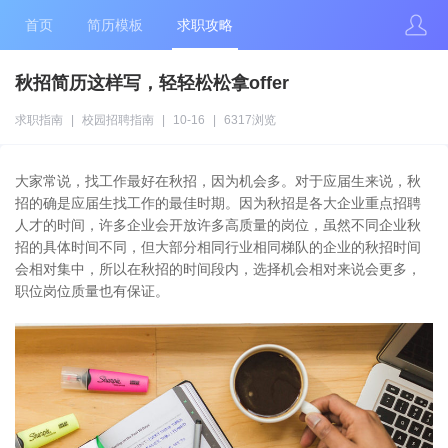
首页
简历模板
求职攻略
秋招简历这样写，轻轻松松拿offer
求职指南
|
校园招聘指南
|
10-16
|
6317浏览
大家常说，找工作最好在秋招，因为机会多。对于应届生来说，秋
招的确是应届生找工作的最佳时期。因为秋招是各大企业重点招聘
人才的时间，许多企业会开放许多高质量的岗位，虽然不同企业秋
招的具体时间不同，但大部分相同行业相同梯队的企业的秋招时间
会相对集中，所以在秋招的时间段内，选择机会相对来说会更多，
职位岗位质量也有保证。