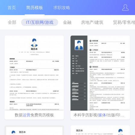
首页
简历模板
求职攻略
全部
IT/互联网/游戏
金融
房地产/建筑
贸易/零售/
数据
运营
免费简历模板
本科学历影视/
媒体
/出版/印刷完整个人简历样本