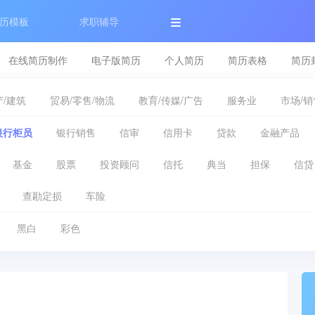
历模板
求职辅导
在线简历制作
电子版简历
个人简历
简历表格
简历
/建筑
贸易/零售/物流
教育/传媒/广告
服务业
市场/销
银行柜员
银行销售
信审
信用卡
贷款
金融产品
基金
股票
投资顾问
信托
典当
担保
信贷
查勘定损
车险
黑白
彩色