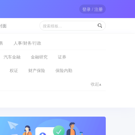
登录 / 注册
封面

售
人事/财务/行政
汽车金融
金融研究
证券
权证
财产保险
保险内勤
收起▴