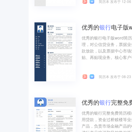
简历本 发布于 12-06
优秀的
银行
电子版w
优秀的银行电子版word
理，对公信贷业务，票据业
款放款，以及票据中心市场
贴、再贴现业务。核心客户
简历本 发布于 08-23
优秀的
银行
完整免
优秀的银行完整免费简历模
用贷款，资金过桥赎楼等业
产品，负责市场金融产品的