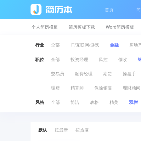
首页
简
个人简历模板
简历模板下载
Word简历模板
行业
全部
IT/互联网/游戏
金融
房地产
职位
全部
投资经理
风控
催收
交易员
融资经理
期货
操盘手
理赔
精算师
保险销售
理财顾问
风格
全部
简洁
表格
精美
双栏
默认
按最新
按热度