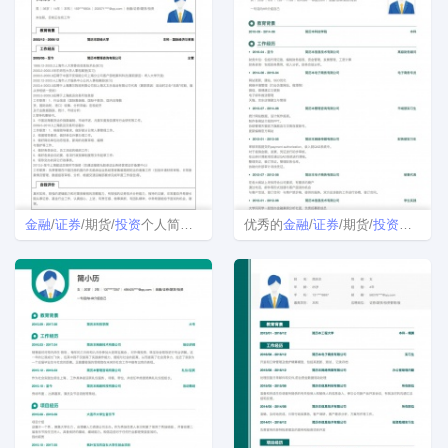
金融
/
证券
/期货/
投资
个人简历模板Word格式
优秀的
金融
/
证券
/期货/
投资
招聘简