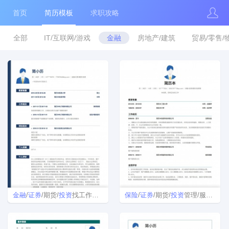
首页
简历模板
求职攻略
全部
IT/互联网/游戏
金融
房地产/建筑
贸易/零售/
金融
/
证券
/期货/
投资
找工作个人简历模板
保险
/
证券
/期货/
投资
管理/服务个人简历