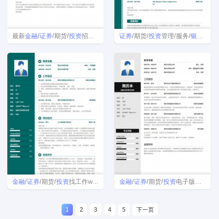
最新
金融
/
证券
/期货/
投资
招聘免费简历模板样本
证券
/期货/
投资
管理/服务/
银行
/
保险
金融
/
证券
/期货/
投资
找工作word简历模板
金融
/
证券
/期货/
投资
电子版简历模板
1
2
3
4
5
下一页