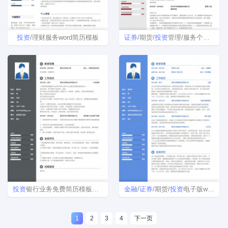
投资
/理财服务word简历模板
证券
/期货/
投资
管理/服务个人求职简历模板
投资
银行业务免费简历模板下载
金融
/
证券
/期货/
投资
电子版word简历模板
1
2
3
4
下一页