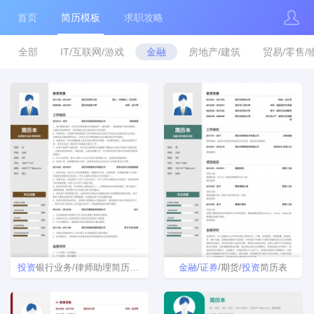
首页
简历模板
求职攻略
全部
IT/互联网/游戏
金融
房地产/建筑
贸易/零售/
投资
银行业务/律师助理简历模板
金融
/
证券
/期货/
投资
简历表