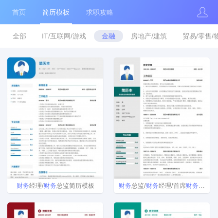
首页
简历模板
求职攻略
全部
IT/互联网/游戏
金融
房地产/建筑
贸易/零售/
财务
经理/
财务
总监简历模板
财务
总监/
财务
经理/首席
财务
官/C