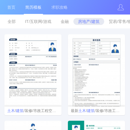
首页
简历模板
求职攻略
全部
IT/互联网/游戏
金融
房地产/建筑
贸易/零售/
土木
/
建筑
/装修/市政工程空白简历模板下载
最新
土木
/
建筑
/装修/市政工程简历模板样本