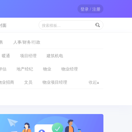
登录 / 注册
封面

售
人事/财务/行政
暖通
项目经理
建筑机电
评估
地产经纪
物业
物业经理
物业招商
文员
物业项目经理
收起▴