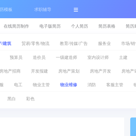
历模板
求职辅导
在线简历制作
电子版简历
个人简历
简历表格
简历
/建筑
贸易/零售/物流
教育/传媒/广告
服务业
市场/销
预算员
造价员
一级建造师
室内设计师
土建
房地产招商
开发报建
房地产策划
房地产开发
房地产
服
电工
物业主管
物业维修
消防
客服主管
黑白
彩色