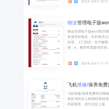
简历本 发布于 03-27
物业
管理电子版wo
物业管理电子版word简
务请求和落实，作好相关记
处理、上门回访，给予解释
理；4、整理布置接待区域，
简历本 发布于 11-10
飞机
维修
/保养免
飞机维修/保养免费简历模板
报告书的录入和SMS系统维
民航规章，进行信息上报