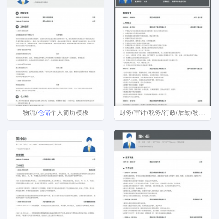
物流/
仓储
个人简历模板
财务/审计/税务/行政/后勤/物流/
仓