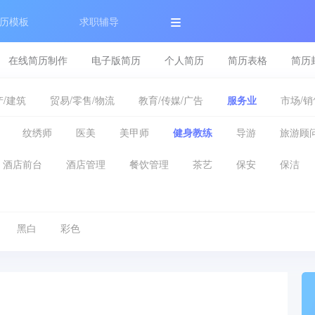
历模板
求职辅导
在线简历制作
电子版简历
个人简历
简历表格
简历
/建筑
贸易/零售/物流
教育/传媒/广告
服务业
市场/销
纹绣师
医美
美甲师
健身教练
导游
旅游顾
酒店前台
酒店管理
餐饮管理
茶艺
保安
保洁
黑白
彩色