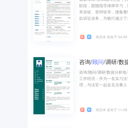
阶段，跟随指导律师学习，
草诉状、答辩状等，搜集整
款诉讼业务，为银行减少了损
简历本 发布于 04-09
咨询/
顾问
/调研/
咨询/顾问/调研/数据分析
工作经历：作为一名实习法
理，与法官一起会见当事人
简历本 发布于 11-08