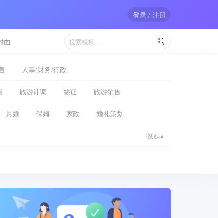
登录 / 注册
封面

售
人事/财务/行政
问
旅游计调
签证
旅游销售
月嫂
保姆
家政
婚礼策划
收起▴