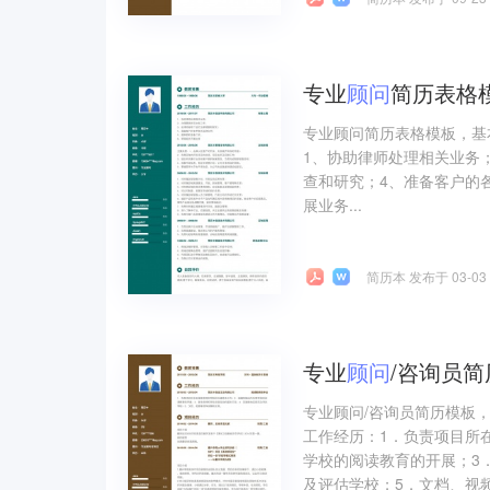
专业
顾问
简历表格
专业顾问简历表格模板，基
1、协助律师处理相关业务
查和研究；4、准备客户的
展业务...
简历本 发布于 03-03
专业
顾问
/咨询员
专业顾问/咨询员简历模板
工作经历：1．负责项目所
学校的阅读教育的开展；3
及评估学校；5．文档、视频