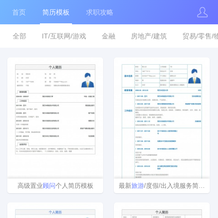
首页
简历模板
求职攻略
全部
IT/互联网/游戏
金融
房地产/建筑
贸易/零售/
高级置业
顾问
个人简历模板
最新
旅游
/度假/出入境服务简历模板下载