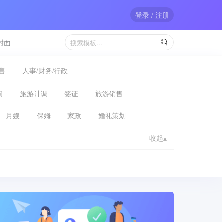
登录 / 注册
封面

售
人事/财务/行政
问
旅游计调
签证
旅游销售
月嫂
保姆
家政
婚礼策划
收起▴