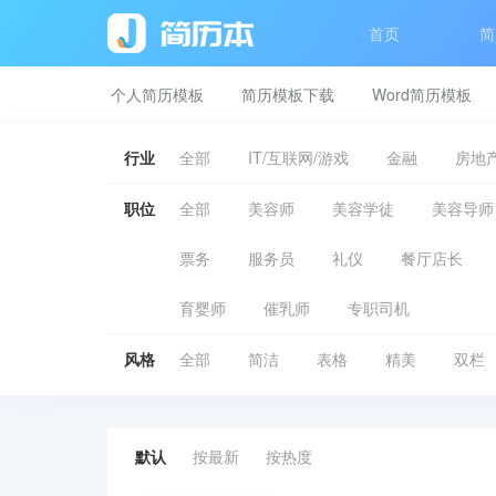
首页
简
个人简历模板
简历模板下载
Word简历模板
行业
全部
IT/互联网/游戏
金融
房地产
职位
全部
美容师
美容学徒
美容导师
票务
服务员
礼仪
餐厅店长
育婴师
催乳师
专职司机
风格
全部
简洁
表格
精美
双栏
默认
按最新
按热度