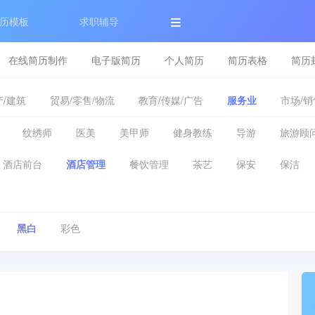
历模板
求职辅导
在线简历制作
电子版简历
个人简历
简历表格
简历
/建筑
贸易/零售/物流
教育/传媒/广告
服务业
市场/销
纹绣师
医美
美甲师
健身教练
导游
旅游顾
酒店前台
酒店管理
餐饮管理
茶艺
保安
保洁
黑白
彩色