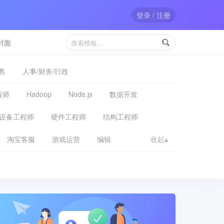
登录 / 注册
封面

售
人事/财务/行政
程师
Hadoop
Node.js
数据开发
设备工程师
硬件工程师
结构工程师
淘宝客服
游戏运营
编辑
收起▴