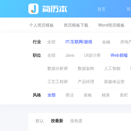
首页
简
个人简历模板
简历模板下载
Word简历模板
行业
全部
IT/互联网/游戏
金融
房地产
职位
全部
Java
UI设计师
Web前端
数据分析师
数据架构
人工智能
工艺工程师
产品经理
新媒体运营
风格
全部
简洁
表格
精美
双栏
默认
按最新
按热度