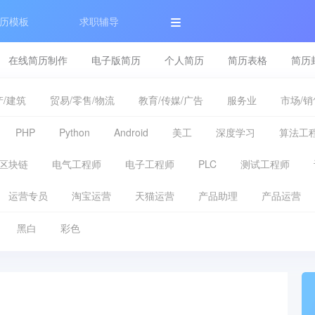
历模板
求职辅导
在线简历制作
电子版简历
个人简历
简历表格
简历
/建筑
贸易/零售/物流
教育/传媒/广告
服务业
市场/销
PHP
Python
Android
美工
深度学习
算法工
区块链
电气工程师
电子工程师
PLC
测试工程师
运营专员
淘宝运营
天猫运营
产品助理
产品运营
黑白
彩色