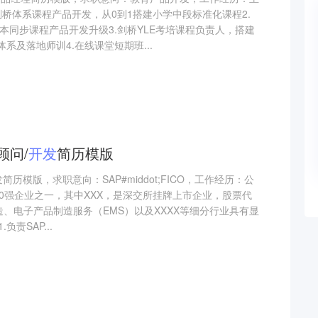
剑桥体系课程产品开发，从0到1搭建小学中段标准化课程2.
本同步课程产品开发升级3.剑桥YLE考培课程负责人，搭建
系及落地师训4.在线课堂短期班...
顾问/
开发
简历模版
发简历模版，求职意向：SAP#middot;FICO，工作经历：公
00强企业之一，其中XXX，是深交所挂牌上市企业，股票代
造、电子产品制造服务（EMS）以及XXXX等细分行业具有显
责SAP...