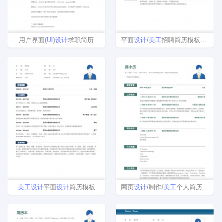
用户界面(
UI
)
设计
求职简历
平面
设计
/
美工
招聘简历模板下载
美工
设计
平面
设计
简历模板
网页
设计
/制作/
美工
个人简历样本范文