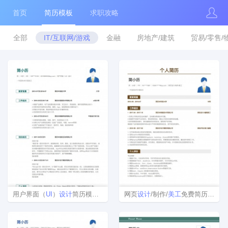
首页
简历模板
求职攻略
全部
IT/互联网/游戏
金融
房地产/建筑
贸易/零售/
用户界面（
UI
）
设计
简历模板下载word格式
网页
设计
/制作/
美工
免费简历模板范文