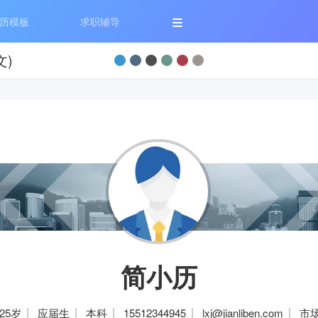
历模板
求职辅导
文)
简小历
25岁
应届生
本科
15512344945
lxj@jianliben.com
市