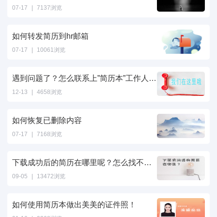
07-17
|
7137浏览
如何转发简历到hr邮箱
07-17
|
10061浏览
遇到问题了？怎么联系上”简历本”工作人员呢？
12-13
|
4658浏览
如何恢复已删除内容
07-17
|
7168浏览
下载成功后的简历在哪里呢？怎么找不到了？
09-05
|
13472浏览
如何使用简历本做出美美的证件照！