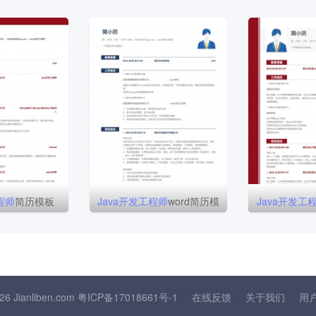
程师
简历模板
Java
开发
工程师
word简历模
Java
开发
工
板
26 Jianliben.com
粤ICP备17018661号-1
在线反馈
关于我们
用