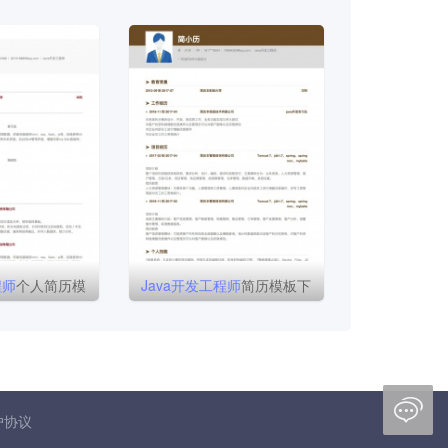
程师
个人简历模
Java
开发
工程师
简历模板下
板
载

户协议