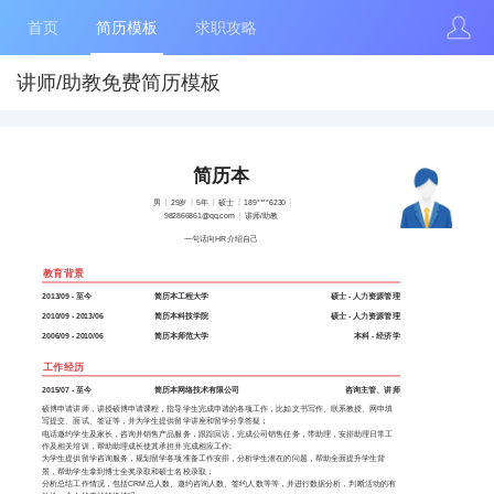
首页
简历模板
求职攻略
讲师/助教免费简历模板
简历本
男
29岁
5年
硕士
189****6230
982866861@qq.com
讲师/助教
一句话向HR介绍自己
教育背景
2013/09 - 至今
简历本工程大学
硕士 - 人力资源管理
2010/09 - 2013/06
简历本科技学院
硕士 - 人力资源管理
2006/09 - 2010/06
简历本师范大学
本科 - 经济学
工作经历
2015/07 - 至今
简历本网络技术有限公司
咨询主管、讲师
硕博申请讲师，讲授硕博申请课程，指导学生完成申请的各项工作，比如文书写作、联系教授、网申填
写提交、面试、签证等，并为学生提供留学讲座和留学分享答疑；
电话邀约学生及家长，咨询并销售产品服务，跟踪回访，完成公司销售任务，带助理，安排助理日常工
作及相关培训，帮助助理成长使其承担并完成相应工作;
为学生提供留学咨询服务，规划留学各项准备工作安排，分析学生潜在的问题，帮助全面提升学生背
景，帮助学生拿到博士全奖录取和硕士名校录取；
分析总结工作情况，包括CRM总人数、邀约咨询人数、签约人数等等，并进行数据分析，判断活动的有