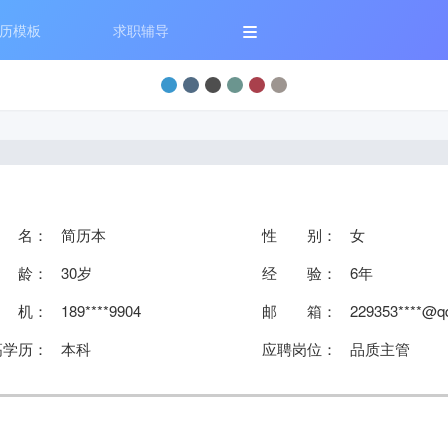
历模板
求职辅导
 名：
简历本
性 别：
女
 龄：
30岁
经 验：
6年
 机：
189****9904
邮 箱：
229353****@q
高学历：
本科
应聘岗位：
品质主管