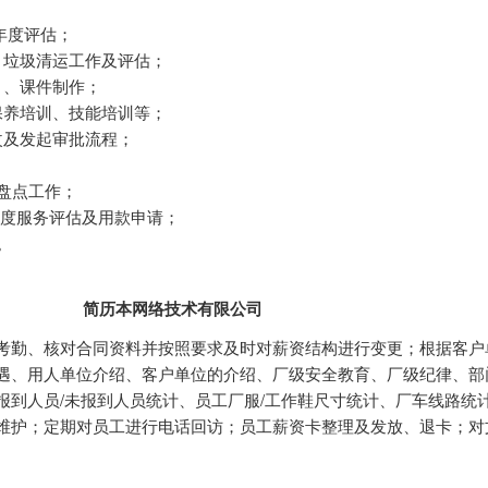
年度评估；
、垃圾清运工作及评估；
目、课件制作；
保养培训、技能培训等；
改及发起审批流程；
及盘点工作；
年度服务评估及用款申请；
。
简历本网络技术有限公司
考勤、核对合同资料并按照要求及时对薪资结构进行变更；根据客户
遇、用人单位介绍、客户单位的介绍、厂级安全教育、厂级纪律、部
报到人员/未报到人员统计、员工厂服/工作鞋尺寸统计、厂车线路统
维护；定期对员工进行电话回访；员工薪资卡整理及发放、退卡；对