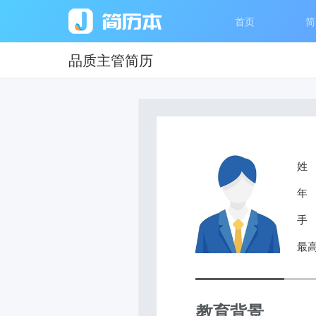
首页
简
品质主管简历
姓
年
手
最
教育背景