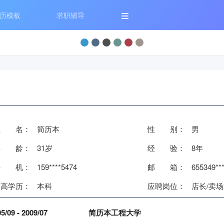
历模板
求职辅导
姓 名：
简历本
性 别：
男
年 龄：
31岁
经 验：
8年
手 机：
159****5474
邮 箱：
655349**
最高学历：
本科
应聘岗位：
店长/卖
5/09 - 2009/07
简历本工程大学