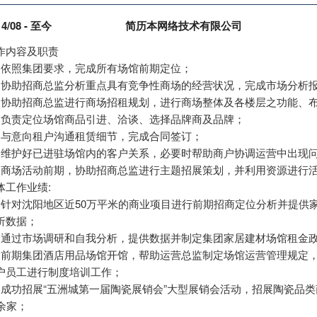
14/08 - 至今
简历本网络技术有限公司
作内容及职责
、依照集团要求，完成所有场馆前期定位；
、协助招商总监分析重点具有竞争性商场的经营状况，完成市场分析
、协助招商总监进行商场招租规划，进行商场整体及各楼层之功能、
、负责定位场馆商品引进、洽谈、选择品牌商及品牌；
、与意向租户沟通租赁细节，完成合同签订；
、维护好已进驻场馆内的客户关系，必要时帮助商户协调运营中出现
、商场活动前期，协助招商总监进行主题招展策划，并利用资源进行
体工作业绩:
、针对沈阳地区近50万平米的商业项目进行前期招商定位分析并提供
析数据；
、通过市场调研和自我分析，提供数据并制定集团家居建材场馆租金
、前期集团酒店用品场馆开馆，帮助运营总监制定场馆运营管理规定
户员工进行制度培训工作；
、成功招展“五洲城第一届陶瓷展销会”大型展销会活动，招展陶瓷品类
0余家；