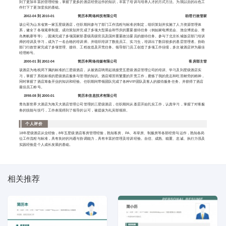
到了更加丰富的管理经验，掌握了更多的酒店经营运作的知识，丰富了培训与培养人才的方式方法。为我以后的出色工
作打下了更加坚实的基础。
2002-04 到 2010-01
简历本网络科技有限公司
助理行政管家
该公司为山东省第一家五星级酒店，任职期间参与了部门工作流程与标准的制定，组织策划并实施了人力资源管理体
系，健全了各项规章制度。成功策划并完成了多项大型展会和节庆的重要接待任务（例如家电博览会、渔业博览会、青
岛奥帆赛等等），圆满完成了多项国家部委级高级官员及国外重要政治要员的接待任务。参与了北京长城饭店部门培训
师的培训及学习，成为了一名合格的培训师。并组织培训了数批员工、实习生，培训出了数目较多的基层管理者。协助
部门行政管家完成了多项管理、接待、工程改造及开荒任务。领导部门员工创造了多项工作佳绩，多次被酒店评为最佳
经理称号。
2000-01 到 2002-04
简历本网络传媒有限公司
客房部主管
该酒店为地税局下属的标准的三星级酒店。从被酒店聘用起就接受五星级酒店管理公司的培训、学习及到星级酒店实
习，掌握了系统标准的星级酒店服务与管理的知识。酒店艰苦而繁重的开荒工作，磨炼了我的意志和吃苦耐劳的精神，
同时掌握了酒店筹备开业的知识和经验。任职期间带领团队完成了各种VIP团队及客人的接待服务任务。并获得了酒店
最佳员工称号。
1998-08 到 2000-01
简历本信息技术有限公司
青岛新世界大酒店为海天大酒店管理公司管理的三星级酒店，任职期间从基层开始扎实工作，认真学习，掌握了对客服
务的技能与技巧，工作表现得到了领导的认可，被提拔为礼宾部领班。
个人评价
18年星级酒店从业经验，8年五星级酒店客房管理经验，熟知客房、PA、布草房、制服房等各部经营与运作，熟知各岗
位工作流程与标准，具有良好的沟通与协调能力，具有丰富的管理及培训经验。自信、成熟、稳重、忠诚、执行力强及
实践经验是个人成长发展的基础。
相关推荐