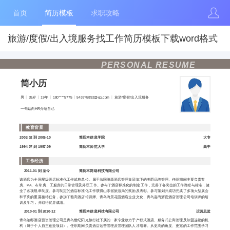
首页
简历模板
求职攻略
旅游/度假/出入境服务找工作简历模板下载word格式
PERSONAL RESUME
简小历
男
39岁
19年
180****5775
543745892@qq.com
旅游/度假/出入境服务
一句话向HR介绍自己
教育背景
2002-02 到 2006-10
简历本信息学院
大专
1994-07 到 1997-09
简历本师范大学
高中
工作经历
2011-01 到 至今
简历本网络科技有限公司
该酒店为全国星级酒店标准化工作试典单位。属于法国雅高酒店管理集团旗下的美爵品牌管理。任职期间主要负责客
房、PA、布草房、工服房的日常管理及外联工作。参与了酒店标准化的制定工作，完善了各岗位的工作流程与标准，健
全了各项规章制度。参与制定的酒店标准化工作获得山东省旅游局的奖励及表彰。参与策划并成功完成了多项大型展会
和节庆的重要接待任务，参加了雅高酒店培训师、青岛海景花园酒店企业文化、青岛嘉尚辉庭酒店管理公司培训师的培
训及学习，并取得优异成绩。
2010-01 到 2010-12
简历本信息科技有限公司
运营总监
青岛泊邸酒店投资管理公司是青岛世纪阳光旅行社下属的一家专业致力于产权式酒店、服务式公寓管理及加盟连锁的机
构（属于个人自主创业项目）。任职期间负责酒店运营管理及管理团队人才培养。从更高的角度、更宽的工作范围学习