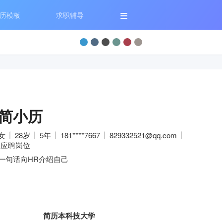
历模板
求职辅导
简小历
女
28岁
5年
181****7667
829332521@qq.com
应聘岗位
一句话向HR介绍自己
简历本科技大学