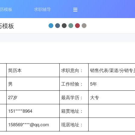
历模板
求职辅导
历模板
：
简历本
求职意向：
销售代表/渠道/分销专
：
男
工作经验：
5年
：
27岁
最高学历：
大专
：
151****8964
籍贯地址：
：
158569****@qq.com
现居地址：