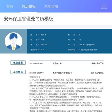
首页
简历模板
求职攻略
安环保卫管理处简历模板
姓 名：
简历本
性 别：
男
年 龄：
24岁
经 验：
1年
手 机：
186****6131
邮 箱：
315926****@qq.com
最高学历：
本科
应聘岗位：
实习生/培训生/储备干部
教育背景
2012/09 - 2016/07
简历本大学
本科 - 安全工程
工作经历
2016/08 - 2017/07
简历本信息科技有限公司
安环保卫管理处
主要工作业务：
1、本人针对修造船现场的电、气焊动火作业，高处作业，有限空间防火、防爆防中毒（窒
息），涂装喷涂作业等的现场管理，严格按照国家标准和工厂的管理体系文件及安全技术操作
规程对作业环境及作业过程进行安全管理控制。
2、本人先后参与工厂的《环境职业健康及安全管理体系》、《企业安全技术操作规定》、《综
合管理考核办法（安全方面）》《特种设备安全管理体系》等的体系修订和编写，结合自我对
国家标准的学习与理解大胆提出建议，将每项工作都圆满完成
3、本人先后参与工厂对《7200方耙吸式挖泥船》、《5000HP港作拖船》等的标书的编写工
作，通过大量的资料查询结合舰船的特性将安全管理体系进行了撰写。
4、本人参与工厂“夯实业务知识技能，提升履职能力”安全知识竞赛，通过对电工、钳工、电
（气）焊工等工种的环境职业健康安全管理规定和技能操作规程，对竞赛试题进行了编写并对
竞赛过程进行了组织管理。
通过以上工作经历，本人已经熟练掌握现场作业的安全管理工作，并对安全方面的管理制度和