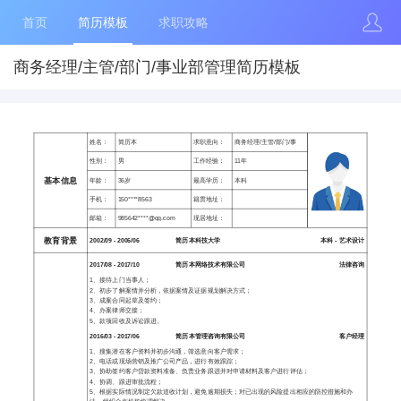
首页
简历模板
求职攻略
商务经理/主管/部门/事业部管理简历模板
姓名：
简历本
求职意向：
商务经理/主管/部门/事
性别：
男
工作经验：
11年
基本信息
年龄：
36岁
最高学历：
本科
手机：
150****8563
籍贯地址：
邮箱：
985642****@qq.com
现居地址：
教育背景
2002/09 - 2006/06
简历本科技大学
本科 - 艺术设计
2017/08 - 2017/10
简历本网络技术有限公司
法律咨询
1、接待上门当事人；
2、初步了解案情并分析，依据案情及证据规划解决方式；
3、成案合同起草及签约；
4、办案律师交接；
5、款项回收及诉讼跟进。
2016/03 - 2017/06
简历本管理咨询有限公司
客户经理
1、搜集潜在客户资料并初步沟通，筛选意向客户需求；
2、电话或现场营销及推广公司产品，进行有效跟踪；
3、协助签约客户贷款资料准备、负责业务跟进并对申请材料及客户进行评估；
4、协调、跟进审批流程；
5、根据实际情况制定欠款追收计划，避免逾期损失；对已出现的风险提出相应的防控措施和办