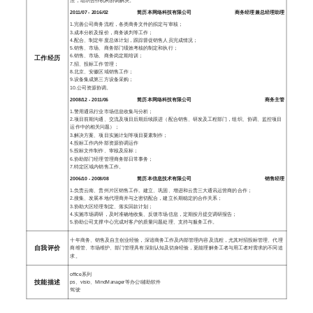
法，组织合作机构协调解决。
2011/07 - 2016/02
简历本网络科技有限公司
商务经理兼总经理助理
1.完善公司商务流程，各类商务文件的拟定与审核；
3.成本分析及报价，商务谈判等工作；
4.配合、制定年度总体计划，跟踪督促销售人员完成情况；
5.销售、市场、商务部门绩效考核的制定和执行；
6.销售、市场、商务岗定期培训；
工作经历
7.招、投标工作管理；
8.北京、安徽区域销售工作；
9.设备集成第三方设备采购；
10.公司资源协调。
2008/12 - 2011/06
简历本网络科技有限公司
商务主管
1.警用通讯行业市场信息收集与分析；
2.项目前期沟通、交流及项目后期后续跟进（配合销售、研发及工程部门，组织、协调、监控项目
运作中的相关问题）；
3.解决方案、项目实施计划等项目要素制作；
4.投标工作内外部资源协调运作
5.投标文件制作、审核及应标；
6.协助部门经理管理商务部日常事务；
7.特定区域内销售工作。
2006/10 - 2008/08
简历本信息技术有限公司
销售经理
1.负责云南、贵州片区销售工作。建立、巩固、增进和云贵三大通讯运营商的合作；
2.搜集、发展本地代理商并与之密切配合，建立长期稳定的合作关系；
3.协助大区经理制定、落实回款计划；
4.实施市场调研，及时准确地收集、反馈市场信息，定期按月提交调研报告；
5.协助公司支撑中心完成对客户的质量问题处理、支持与服务工作。
十年商务、销售及自主创业经验，深谙商务工作及内部管理内容及流程，尤其对招投标管理、代理
自我评价
商维管、市场维护、部门管理具有深刻认知及切身经验，更能理解务工者与用工者对需求的不同追
求。
office系列
技能描述
ps、visio、MindManager等办公\辅助软件
驾驶