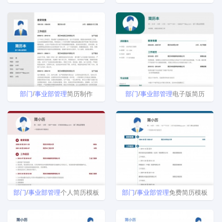
部门
/
事业
部
管理
简历制作
部门
/
事业
部
管理
电子版简历
部门
/
事业
部
管理
个人简历模板
部门
/
事业
部
管理
免费简历模板