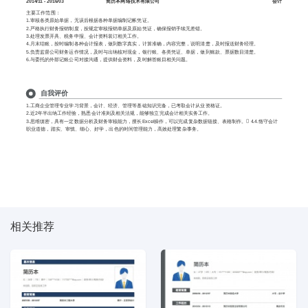
2014/11 - 2016/03
简历本网络技术有限公司
会计
主要工作范围：
1.审核各类原始单据，无误后根据各种单据编制记帐凭证。
2.严格执行财务报销制度，按规定审核报销单据及原始凭证，确保报销手续无差错。
3.处理发票开具、税务申报、会计资料装订相关工作。
4.月末结账，按时编制各种会计报表，做到数字真实，计算准确，内容完整，说明清楚，及时报送财务经理。
5.负责监督公司财务运作情况，及时与出纳核对现金，银行账、各类凭证、单据，做到账款、票据数目清楚。
6.与委托的外部记账公司对接沟通，提供财会资料，及时解答账目相关问题。
自我评价
1.工商企业管理专业学习背景，会计、经济、管理等基础知识完备，已考取会计从业资格证。
2.近2年半出纳工作经验，熟悉会计准则及相关法规，能够独立完成会计相关实务工作。
3.思维缜密，具有一定数据分析及财务审核能力，擅长Excel操作，可以完成复杂数据链接、表格制作。 4.4.恪守会计
职业道德，踏实、审慎、细心、好学，出色的时间管理能力，高效处理繁杂事务。
相关推荐