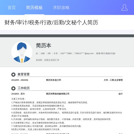
首页
简历模板
求职攻略
财务/审计/税务/行政/后勤/文秘个人简历
简历本
女
24岁
3年
大专
150****5690
739412****@qq.com
财务/审计/税务/行政/
未在职，目前正在找工作
教育背景
2012/09 - 2015/06
简历本信息大学
大专 - 工商企业管理
工作经历
2016/04 - 至今
简历本网络传媒有限公司
会计
主要工作范围：
1.严格执行财务报销制度，按规定审核报销单据及原始凭证，确保报销手续无差错。
2.审核各类原始单据，无误后根据各种单据编制记帐凭证。
3.负责发票的购买、核销与管理，认真保管发票，严禁丢失。
4.负责检查、核实库存材料，对各种库存材料的购入、领用情况进行监督, 月末与库管员进行核对，做到帐实相符并对仓
库进行不定期抽查。
5.月末结账，按时编制各种会计报表，做到数字真实，计算准确，内容完整，说明清楚，及时报送财务经理。
6.月末整理装订凭证，安全完整保管财务资料及会计档案。
7.与委托的外部记账公司对接沟通，提供财会资料，及时解答账目相关问题。
8负责公司采购，.完成上级分派的其他相关工作任务。