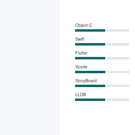
Object-C
Swift
Flutter
Xcode
StoryBoard
LLDB