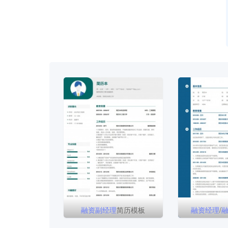
融资
副
经理
简历模板
融资
经理
/