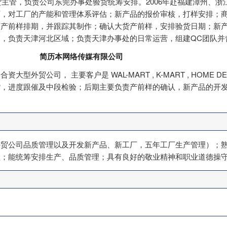
验货主管，负责公司东莞办事处验货统筹安排。2006年赴福建漳州、
厂，对工厂的产能和管理体系评估；新产品的报价审核，打样安排；
产前样排期，并跟踪其制作；确认大货产前样，安排验货日期；新产品
，负责天津河北区域；负责天津办事处的日常运营，组建QC团队并
简历本网络传媒有限公司
型外贸公司， 主要客户是 WAL-MART , K-MART , HOME D
货，进度跟催及中段检验；后期主要负责产前样的确认，新产品的开
外贸公司品质管理以及开发新产品、新工厂，五年工厂生产管理）；
程；能统筹安排生产、品质管理；具有良好的敬业精神和职业道德操