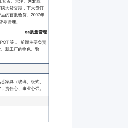
浙江安吉、天津、河北胜
商谈大货交期，下大货订
的首批验货。2007年
督导管理。
qa质量管理
EPOT 等 。 前期主要负责
发、新工厂的物色、验
熟悉家具（玻璃、板式、
守，责任心、事业心强。