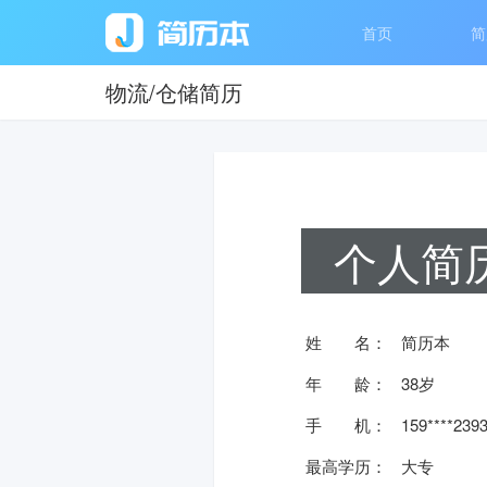
首页
简
物流/仓储简历
个人简
姓 名：
简历本
年 龄：
38岁
手 机：
159****239
最高学历：
大专