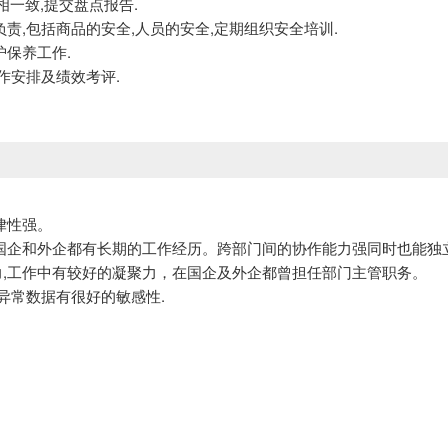
一致,提交盘点报告.
负责,包括商品的安全,人员的安全,定期组织安全培训.
护保养工作.
工作安排及绩效考评.
律性强。
型国企和外企都有长期的工作经历。跨部门间的协作能力强同时也能独
力,工作中有较好的凝聚力，在国企及外企都曾担任部门主管职务。
对异常数据有很好的敏感性.