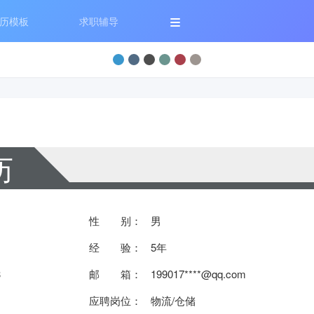
历模板
求职辅导
历
性 别：
男
经 验：
5年
3
邮 箱：
199017****@qq.com
应聘岗位：
物流/仓储