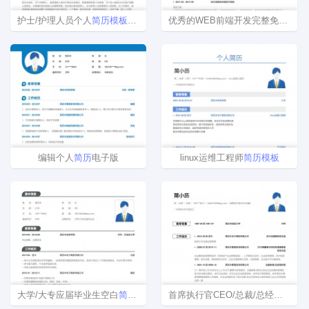
护士/护理人员个人
简历
模板
免费下载
优秀的WEB前端开发完整免费
简历
编辑个人
简历
电子版
linux运维工程师
简历
模板
大学/大专应届毕业生空白
简历
模板
下载
首席执行官CEO/总裁/总经理电子版个人