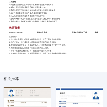
工作业绩:
1.负责番茄大棚内的生产管理工作,确保作物生长环境最优化
2.实施技术管理措施,显著提升植株成活率至95%以上
3.通过科学管理方法,有效控制作物病虫害发生率,保障作物健康
4.优化种植方案,提高作物产量,为公司增加经济效益
5.引入先进农业技术,提升作物质量与市场竞争力
6.定期对大棚环境及作物生长状况进行监测与分析,及时调整管理策略
7.通过持续的技术创新与实践,为公司树立行业标杆,赢得市场认可
教育背景
2019/09 - 2023/06
湖南农业大学
设施农业科学与工程 本科
在校经历：
1. 担任学生会成员，积极参与校园活动组织，提升了团队协作与领导力。
2. 加入广播站，担任播音员，提高了口语表达能力和公众影响力。
3. 荣获国家励志奖学金，展现出在学术上的优秀表现和坚持不懈的学习精神。
4. 精通植物学知识，对植物的生态及分类有深入理解。
5. 掌握了植物病虫害防治技巧，能够分析并提出解决方案。
6. 在植物生理学实验中，熟练运用实验技能，增强了实践操作和数据分析能力。
相关推荐