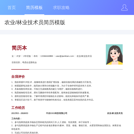
首页
简历模板
求职攻略
农业/林业技术员简历模版
简历本
女
27岁
2年经验
本科
13366668888
user@jianliben.com
农业/林业技术员
目前在职，考虑合适新机会
自我评价
1、熟练掌握PCR技术，能够精准进行基因扩增实验，确保实验结果的准确性与可靠性。
2、精通凝胶电泳操作，能高效分离和分析核酸片段，为分子生物学研究提供有力支持。
3、具备细胞培养技能，可独立完成细胞系的建立与维护，确保实验顺利进行。
4、熟悉植物组培流程，擅长无菌操作和培养基配制，能有效促进植物组织快速繁殖。
5、拥有温室栽培经验，了解环境调控对植物生长的影响，能优化种植条件提高产量。
6、掌握花艺设计技巧，善于将美学与植物特性相结合，创造美观且富有创意的花卉作品。
工作经历
2017/03 - 2018/03
中农XXX科技有限公司
农业/林业技术员
工作内容：
1、参与茄果类蔬菜作物杂交育种相关的田间工作:人工授粉、性状调查、种子采收等；
2、参与茄果类蔬菜作物生产过程中的各项农事操作:播种、育苗、移栽、整枝打权、水肥管理和病虫害防治、鲜果采收
和包装等。
3、完成公司安排的其他任务。