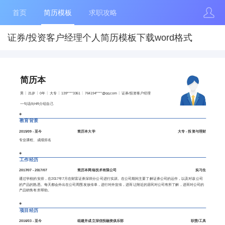
首页
简历模板
求职攻略
证券/投资客户经理个人简历模板下载word格式
简历本
男
21岁
0年
大专
139****3361
764194****@qq.com
证券/投资客户经理
一句话向HR介绍自己
◈
教育背景
2015/09 - 至今
简历本大学
大专 - 投资与理财
专业课程、成绩排名
◈
工作经历
2017/07 - 2017/07
简历本网络技术有限公司
实习生
通过学校的安排，在2017年7月在财富证券深圳分公司进行实训。在公司期间主要了解证券公司的运作，以及对该公司
的产品的熟悉。每天都会外出在公司周围发放传单，进行对外宣传，进而让附近的居民对公司有所了解，进而对公司的
产品销售有所帮助。
◈
项目经历
2016/03 - 至今
组建并成立深信投融资俱乐部
职责/工具