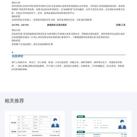
项目介绍
深圳信息职业技术学院-财经学院校与五矿证券龙城大道营业部根据校企合作协议，共同成立深信投融资俱乐部，俱乐部
将秉承“求真求学求发展，创新创业创未来”的校训，以“金融投资”为活动载体，以学习交流为内容，以长期合作发展为目
标，为各位同学提供学习，交流，咨询金融知识和实际操作的平台。
我的职责
在俱乐部担任负责人，负责俱乐部的日常运营，组织各类相关活动，与其他社团联系。
2017/05 - 2017/05
参观深圳证券交易所
职责/工具
项目介绍
所在的社团-深信投融资俱乐部跟五矿证券有限公司龙城大道营业部合作，带领俱乐部的成员、财经学院学生会部分成员
以及校团委的成员一行45人来到深圳证券交易所进行参观学习，了解我国股市的发展以及深交所的历史。
我的职责
负责整个活动的组织，保证活动的顺利开展
◈
自我评价
我个人性格外向、有活力，待人热情、真诚；工作认真负责，积极主动，能吃苦耐劳，能承受住压力；有团队协作精
神，一直以来都以团队的利益着想，不计较个人得失，适应能力也很快；纪律性强，工作积极配合；意志坚强，有较强
的无私奉献精神。
相关推荐