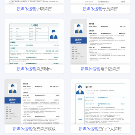
新
媒体
运营
求职简历
新
媒体
运营
专员简历
新
媒体
运营
简历制作
新
媒体
运营
电子版简历
新
媒体
运营
免费简历模板
新
媒体
运营
空白个人简历