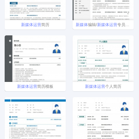
新
媒体
运营
简历
新
媒体
编辑/
新
媒体
运营
专员简历模板
新
媒体
运营
简历模板
新
媒体
运营
个人简历