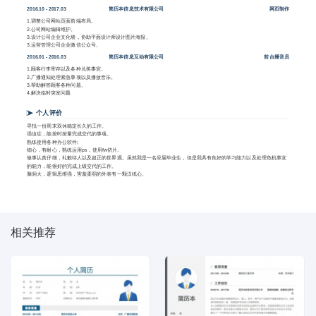
2016.10 - 2017.03
简历本信息技术有限公司
网页制作
1.调整公司网站页面前端布局。
2.公司网站编辑维护。
3.设计公司企业文化墙，协助平面设计师设计图片海报。
3.运营管理公司企业微信公众号。
2016.01 - 2016.03
简历本信息互动有限公司
前台播音员
1.顾客行李寄存以及各种兑奖事宜。
2.广播通知处理紧急事项以及播放音乐。
3.帮助解答顾客各种问题。
4.解决临时突发问题
个人评价
寻找一份周末双休稳定长久的工作。
强迫症，能按时按量完成交代的事项。
熟练使用各种办公软件;
细心，有耐心，熟练运用ps，使用fw切片。
做事认真仔细，礼貌待人以及超正的世界观。虽然我是一名应届毕业生，但是我具有良好的学习能力以及处理危机事宜
的能力，能很好的完成上级交代的工作。
脑洞大，逻辑思维强，害羞柔弱的外表有一颗汉纸心。
相关推荐