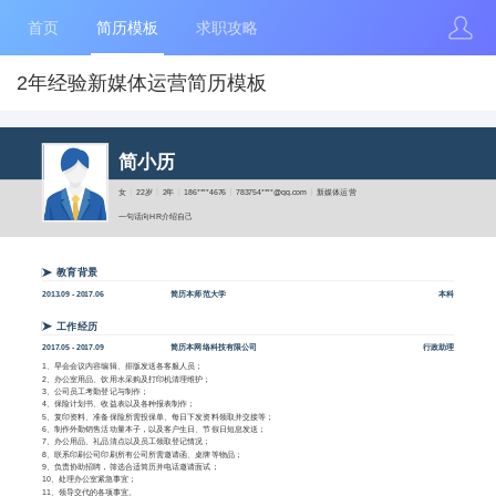
首页
简历模板
求职攻略
2年经验新媒体运营简历模板
简小历
女
22岁
2年
186****4676
783754****@qq.com
新媒体运营
一句话向HR介绍自己
教育背景
2013.09 - 2017.06
简历本师范大学
本科
工作经历
2017.05 - 2017.09
简历本网络科技有限公司
行政助理
1、早会会议内容编辑、排版发送各客服人员；
2、办公室用品、饮用水采购及打印机清理维护；
3、公司员工考勤登记与制作；
4、保险计划书、收益表以及各种报表制作；
5、复印资料、准备保险所需投保单、每日下发资料领取并交接等；
6、制作外勤销售活动量本子，以及客户生日、节假日短息发送；
7、办公用品、礼品清点以及员工领取登记情况；
8、联系印刷公司印刷所有公司所需邀请函、桌牌等物品；
9、负责协助招聘，筛选合适简历并电话邀请面试；
10、处理办公室紧急事宜；
11、领导交代的各项事宜。