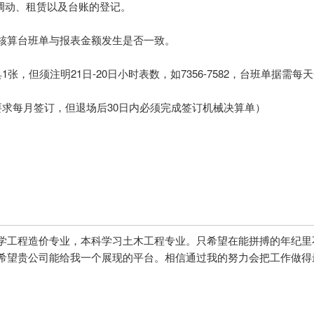
械调动、租赁以及台账的登记。
核算台班单与报表金额发生是否一致。
张，但须注明21日-20日小时表数，如7356-7582，台班单据需
要求每月签订，但退场后30日内必须完成签订机械决算单）
学工程造价专业，本科学习土木工程专业。只希望在能拼搏的年纪里
希望贵公司能给我一个展现的平台。相信通过我的努力会把工作做得