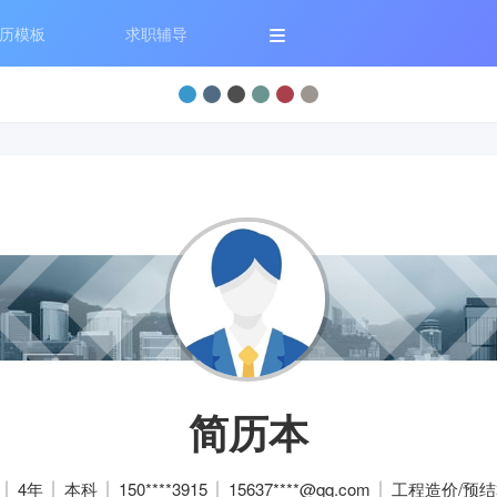
历模板
求职辅导
简历本
4年
本科
150****3915
15637****@qq.com
工程造价/预结