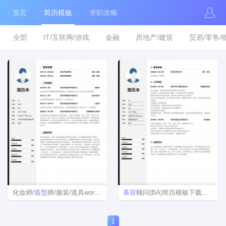
首页
简历模板
求职攻略
全部
IT/互联网/游戏
金融
房地产/建筑
贸易/零售/
化妆师/
造型
师/服装/道具word简历模板
美容
顾问(BA)简历模板下载word格式
1