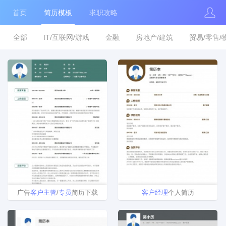
首页
简历模板
求职攻略
全部
IT/互联网/游戏
金融
房地产/建筑
贸易/零售/
广告
客户
主管
/
专员
简历下载
客户
经理
个人简历