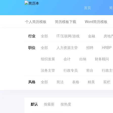
首页
简
个人简历模板
简历模板下载
Word简历模板
行业
全部
IT/互联网/游戏
金融
房地产
职位
全部
人力资源主管
招聘
HRBP
组织发展
会计
出纳
财务顾问
法务主管
行政专员
前台
行政主
风格
全部
简洁
表格
精美
双栏
默认
按最新
按热度