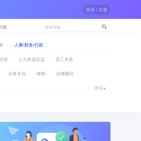
登录 / 注册
封面

售
人事/财务/行政
经理
人力资源总监
员工关系
法务专员
律师
法律顾问
收起▴