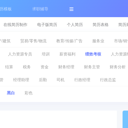
历模板
求职辅导
在线简历制作
电子版简历
个人简历
简历表格
简历
/建筑
贸易/零售/物流
教育/传媒/广告
服务业
市场/销
人力资源专员
培训
薪资福利
绩效考核
人力资源
结算
税务
资金
财务经理
财务主管
财务分析
管
经理助理
后勤
司机
行政经理
行政总监
黑白
彩色