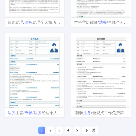
律师助理/
法务
助理个人简历模板范文
本科学历律师/
法务
/合规个人简历
法务
主管/
专员
/
法务
经理个人简历模板
律师/
法务
/合规找工作免费简历模板样本
1
2
3
4
5
下一页