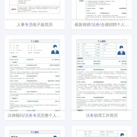
人事
专员
电子版简历
最新律师/
法务
/合规招聘个人简历模板范文
法律顾问/
法务
专员
完整个人简历样本
法务
助理工作简历