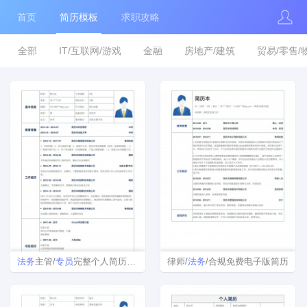
首页
简历模板
求职攻略
全部
IT/互联网/游戏
金融
房地产/建筑
贸易/零售/
法务
主管/
专员
完整个人简历样本
律师/
法务
/合规免费电子版简历