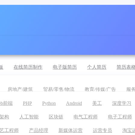
板
在线简历制作
电子版简历
个人简历
简历表
房地产/建筑
贸易/零售/物流
教育/传媒/广告
服
eb前端
PHP
Python
Android
美工
深度学习
架构
人工智能
区块链
电气工程师
电子工程师
艺工程师
产品经理
新媒体运营
运营专员
淘宝