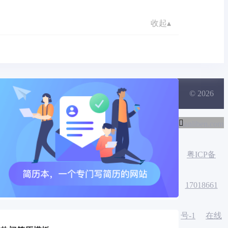
收起▴
© 2026

Jianliben.com
粤ICP备
17018661
号-1
在线