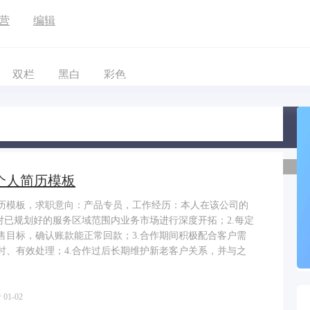
营
编辑
双栏
黑白
彩色
个人简历模板
历模板，求职意向：产品专员，工作经历：本人在该公司的
.对已规划好的服务区域范围内业务市场进行深度开拓；2.每定
售目标，确认账款能正常回款；3.合作期间积极配合客户需
时、有效处理；4.合作过后长期维护新老客户关系，并与之
01-02