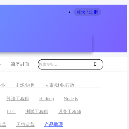
登录 / 注册
格
简历封面

务业
市场/销售
人事/财务/行政
算法工程师
Hadoop
Node.js
PLC
测试工程师
设备工程师
运营
天猫运营
产品助理