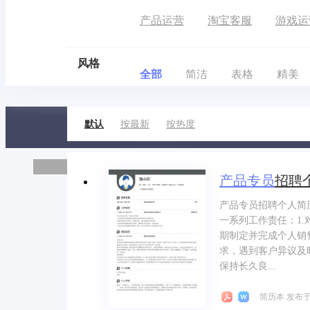
产品运营
淘宝客服
游戏运
风格
全部
简洁
表格
精美
默认
按最新
按热度
产品
专员
招聘
产品专员招聘个人简
一系列工作责任：1
期制定并完成个人销
求，遇到客户异议及
保持长久良...
简历本 发布于 