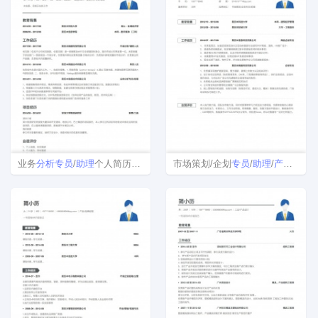
业务
分析
专员
/
助理
个人简历模板范文
市场策划/企划
专员
/
助理
/
产品
专员
/