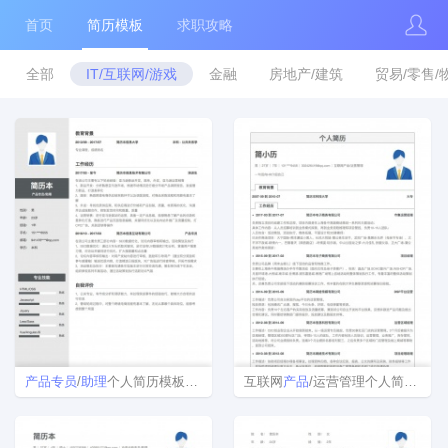
首页
简历模板
求职攻略
全部
IT/互联网/游戏
金融
房地产/建筑
贸易/零售/
产品
专员
/
助理
个人简历模板下载word格式
互联网
产品
/运营管理个人简历模板样本