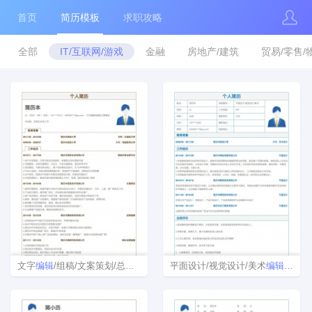
首页
简历模板
求职攻略
全部
IT/互联网/游戏
金融
房地产/建筑
贸易/零售/
文字
编辑
/组稿/文案策划/总编/副总编简历模板
平面设计/视觉设计/美术
编辑
/美术