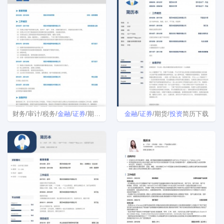
财务/审计/税务/
金融
/
证券
/期货/
投资
个人简历模板
金融
/
证券
/期货/
投资
简历下载