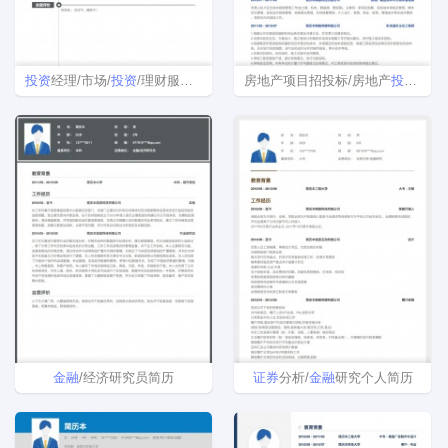
投资
经理/市场/
投资
/理财服务简历模板
房地产项目招投标/房地产
投资
分析
金融
/经济研究员简历
证券
分析/
金融
研究个人简历