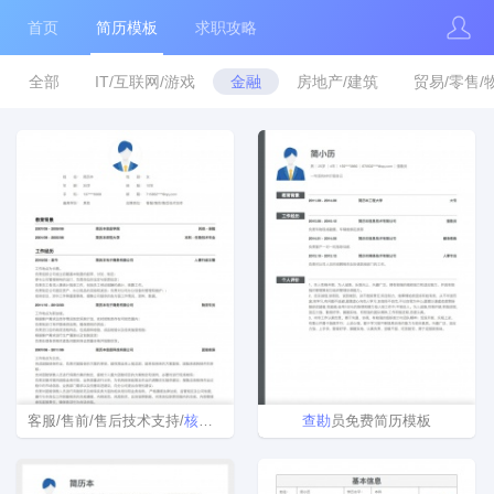
首页
简历模板
求职攻略
全部
IT/互联网/游戏
金融
房地产/建筑
贸易/零售/
客服/售前/售后技术支持/
核
保
理赔简历模板
查勘
员免费简历模板