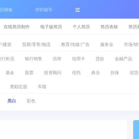
历模板
求职辅导
在线简历制作
电子版简历
个人简历
简历表格
简历
/建筑
贸易/零售/物流
教育/传媒/广告
服务业
市场/销
银行柜员
银行销售
信审
信用卡
贷款
金融产品
基金
股票
投资顾问
信托
典当
担保
信贷
查勘定损
车险
黑白
彩色