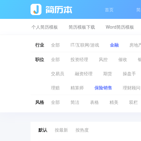
首页
简
个人简历模板
简历模板下载
Word简历模板
行业
全部
IT/互联网/游戏
金融
房地产
职位
全部
投资经理
风控
催收
交易员
融资经理
期货
操盘手
理赔
精算师
保险销售
理财顾问
风格
全部
简洁
表格
精美
双栏
默认
按最新
按热度