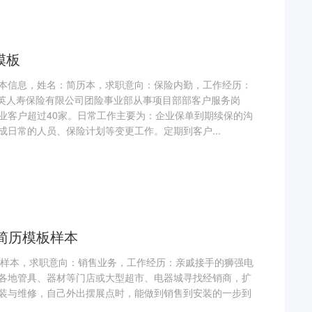
模板
本信息，姓名：简历本，求职意向：保险内勤，工作经历：
在中英人寿保险有限公司团险事业部从事项目部部客户服务岗
业客户超过40家。日常工作主要为：企业保单到期续保的沟
成日常的人员、保险计划等变更工作。定期到客户...
d简历模板样本
模板样本，求职意向：销售业务，工作经历：亲戚接手的狮强电
各地管具、器材等门店或大型超市、电器城寻找经销商，扩
装与维修，自己外出摆展点时，能做到销售到安装的一步到