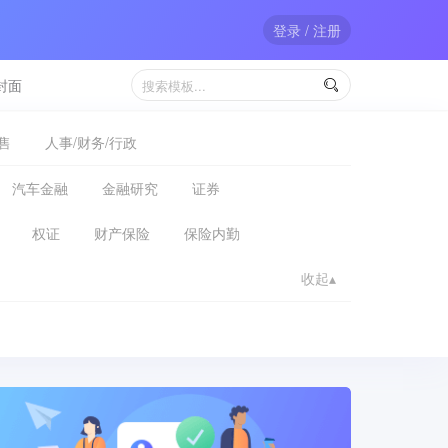
登录 / 注册
封面

售
人事/财务/行政
汽车金融
金融研究
证券
权证
财产保险
保险内勤
收起▴