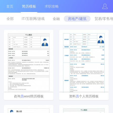
首页
简历模板
求职攻略
全部
IT/互联网/游戏
金融
房地产/建筑
贸易/零售/
咨询
员
word简历模板
资料
员
个人简历模板