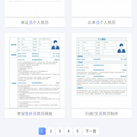
单证
员
个人简历
出单
员
个人简历
资深
造价
员
简历模板
行政/文
员
简历制作
1
2
3
4
5
下一页