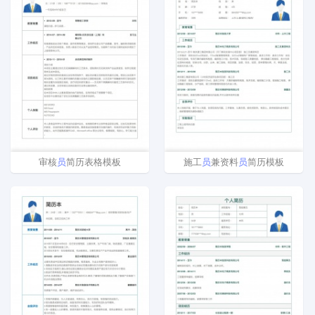
审核
员
简历表格模板
施工
员
兼资料
员
简历模板