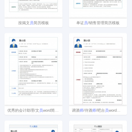
按揭文
员
简历模板
单证
员
/销售管理简历模板
优秀的会计助理/文
员
word简历模板
调酒
师
/侍酒
师
/吧台
员
word简历模板