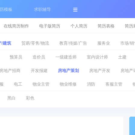
历模板
求职辅导
在线简历制作
电子版简历
个人简历
简历表格
简历
/建筑
贸易/零售/物流
教育/传媒/广告
服务业
市场/销
预算员
造价员
一级建造师
室内设计师
土建
房地产招商
开发报建
房地产策划
房地产开发
房地产
服
电工
物业主管
物业维修
消防
客服主管
黑白
彩色