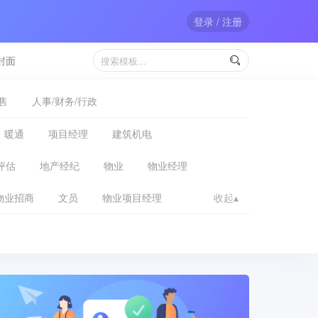
登录 / 注册
封面

售
人事/财务/行政
暖通
项目经理
建筑机电
评估
地产经纪
物业
物业经理
物业招商
文员
物业项目经理
收起▴