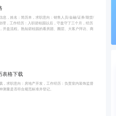
格
息，姓名：简历本，求职意向：销售人员/金融/证券/期货/
员/助理，工作经历：入职碧桂园以后，守盘守了三个月，经历
，开盘流程。熟知碧桂园的看房团、圈层、大客户拜访、商
历表格下载
载，求职意向：房地产开发，工作经历：负责室内装饰监督
种测量是否符合规范标准并登记。