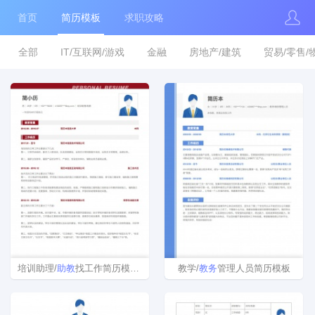
首页
简历模板
求职攻略
全部
IT/互联网/游戏
金融
房地产/建筑
贸易/零售/
培训助理/
助教
找工作简历模板下载
教学/
教务
管理人员简历模板