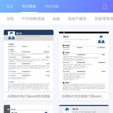
首页
简历模板
求职攻略
全部
IT/互联网/游戏
金融
房地产/建筑
贸易/零售/
后期
制作电子版word简历模板
后期
制作简历模板下载word格式