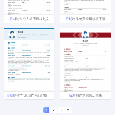
后期
制作个人简历模板范文
后期
制作免费简历模板下载
后期
制作/导演/编导/摄影/摄像简历模板
后期
制作求职简历模板
1
2
下一页