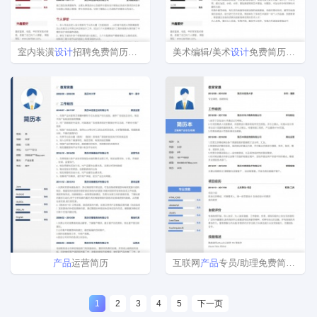
室内装潢
设计
招聘免费简历模板
美术编辑/美术
设计
免费简历模板下载word格式
产品
运营简历
互联网
产品
专员/助理免费简历模板
1
2
3
4
5
下一页