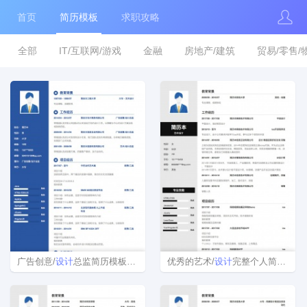
首页
简历模板
求职攻略
全部
IT/互联网/游戏
金融
房地产/建筑
贸易/零售/
广告创意/
设计
总监简历模板下载word格式
优秀的艺术/
设计
完整个人简历样本